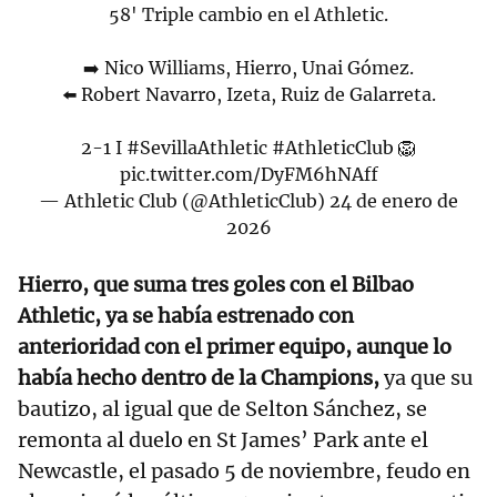
58' Triple cambio en el Athletic.
➡️ Nico Williams, Hierro, Unai Gómez.
⬅️ Robert Navarro, Izeta, Ruiz de Galarreta.
2-1 I
#SevillaAthletic
#AthleticClub
🦁
pic.twitter.com/DyFM6hNAff
— Athletic Club (@AthleticClub)
24 de enero de
2026
Hierro, que suma tres goles con el Bilbao
Athletic, ya se había estrenado con
anterioridad con el primer equipo, aunque lo
había hecho dentro de la Champions,
ya que su
bautizo, al igual que de Selton Sánchez, se
remonta al duelo en St James’ Park ante el
Newcastle, el pasado 5 de noviembre, feudo en