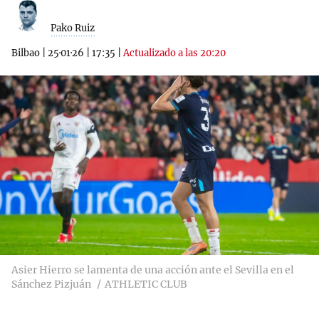
Pako Ruiz
Bilbao
|
25·01·26
|
17:35
|
Actualizado a las 20:20
Asier Hierro se lamenta de una acción ante el Sevilla en el
Sánchez Pizjuán
ATHLETIC CLUB