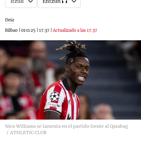
Itzuli
Entzun
Deia
Bilbao
|
01·11·25
|
17:37
|
Actualizado a las 17:37
Nico Williams se lamenta en el partido frente al Qarabag
ATHLETIC CLUB