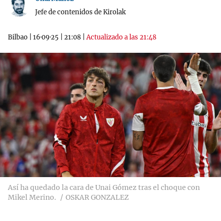
Jefe de contenidos de Kirolak
Bilbao
|
16·09·25
|
21:08
|
Actualizado a las 21:48
Así ha quedado la cara de Unai Gómez tras el choque con
Mikel Merino.
OSKAR GONZALEZ