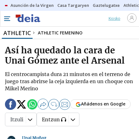
Asunción de la Virgen
Casa Targaryen
Gaztelugatxe
Athletic
Kiosko
ATHLETIC
ATHLETIC FEMENINO
Así ha quedado la cara de
Unai Gómez ante el Arsenal
El centrocampista dura 21 minutos en el terreno de
juego tras abrirse la ceja izquierda en un choque con
Mikel Merino
Añádenos en Google
0
Itzuli
Entzun
Unai Muñoz