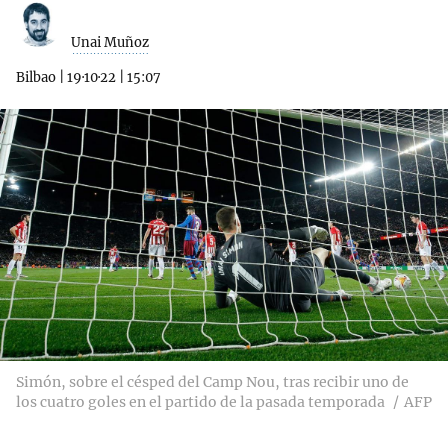
Unai Muñoz
Bilbao
|
19·10·22
|
15:07
Simón, sobre el césped del Camp Nou, tras recibir uno de
los cuatro goles en el partido de la pasada temporada
AFP