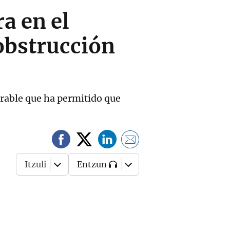
a en el
obstrucción
rable que ha permitido que
Itzuli
Entzun