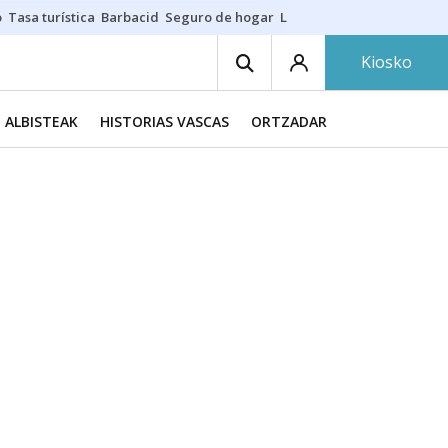
o
Tasa turística
Barbacid
Seguro de hogar
Lío Athletic-Osasuna
Mast
Kiosko
ALBISTEAK
HISTORIAS VASCAS
ORTZADAR