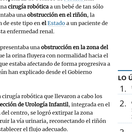
una
cirugía robótica
a un bebé de tan sólo
entaba una
obstrucción en el riñón
, la
 de este tipo en
el
Estado
a un paciente de
sta enfermedad renal.
é presentaba una
obstrucción en la zona del
e la orina fluyera con normalidad hacia el
 que estaba afectando de forma progresiva a
gún han explicado desde el Gobierno
LO 
1
 cirugía robótica que llevaron a cabo los
2
ección de Urología Infantil
, integrada en el
a
del centro, se logró extirpar la zona
uir la vía urinaria, reconectando el riñón
stablecer el flujo adecuado.