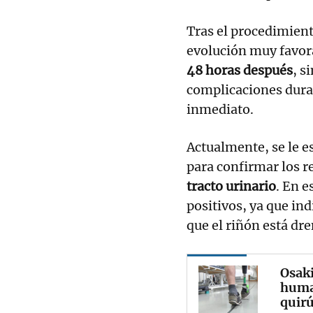
Tras el procedimient
evolución muy favora
48 horas después
, s
complicaciones duran
inmediato.
Actualmente, se le 
para confirmar los re
tracto urinario
. En e
positivos, ya que ind
que el riñón está dr
Osaki
huma
quirú