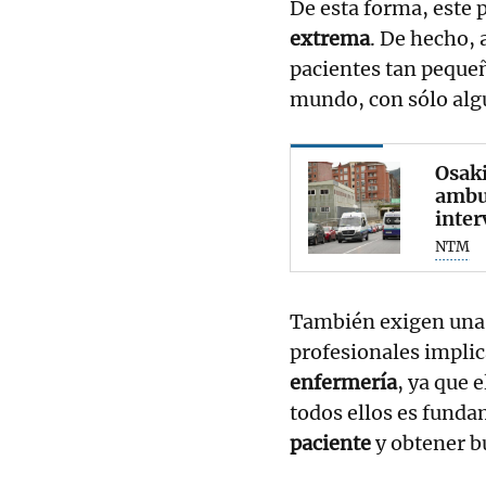
De esta forma, este
extrema
. De hecho, 
pacientes tan peque
mundo, con sólo alg
Osaki
ambul
inter
NTM
También exigen una 
profesionales impli
enfermería
, ya que 
todos ellos es funda
paciente
y obtener b