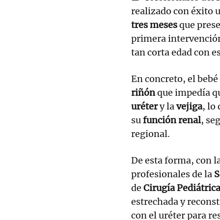
realizado con éxito 
tres meses
que pres
primera intervención
tan corta edad con e
En concreto, el beb
riñón
que impedía qu
uréter
y la
vejiga
, lo
su
función renal
, se
regional.
De esta forma, con la
profesionales de la
S
de
Cirugía Pediátric
estrechada y reconstr
con el uréter para re