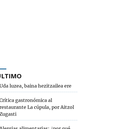
ÚLTIMO
Uda luzea, baina hezitzailea ere
Crítica gastronómica al
restaurante La cúpula, por Aitzol
Zugasti
Alergias alimentarias: ¿por qué