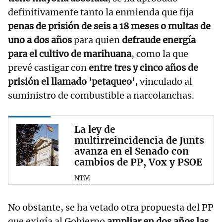
definitivamente tanto la enmienda que fija
penas de prisión de seis a 18 meses o multas de
uno a dos años
para quien
defraude energía
para el cultivo de marihuana
, como la que
prevé castigar con
entre tres y cinco años de
prisión el llamado 'petaqueo'
, vinculado al
suministro de combustible a narcolanchas.
La ley de
multirreincidencia de Junts
avanza en el Senado con
cambios de PP, Vox y PSOE
NTM
No obstante, se ha vetado otra propuesta del PP
que exigía al Gobierno
ampliar en dos años las