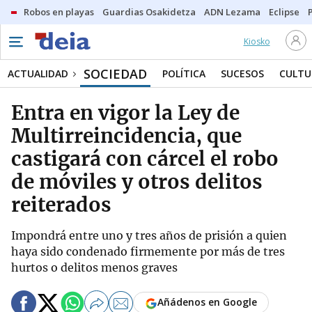
Robos en playas
Guardias Osakidetza
ADN Lezama
Eclipse
Kiosko
SOCIEDAD
ACTUALIDAD
POLÍTICA
SUCESOS
CULTU
Entra en vigor la Ley de
Multirreincidencia, que
castigará con cárcel el robo
de móviles y otros delitos
reiterados
Impondrá entre uno y tres años de prisión a quien
haya sido condenado firmemente por más de tres
hurtos o delitos menos graves
Añádenos en Google