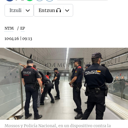
Itzuli
Entzun
NTM
EP
10·04·26
|
09:13
Mossos y Policía Nacional, en un dispositivo contra la