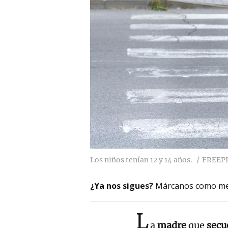
Los niños tenían 12 y 14 años.
FREEP
¿Ya nos sigues?
Márcanos como me
L
a
madre
que
secue