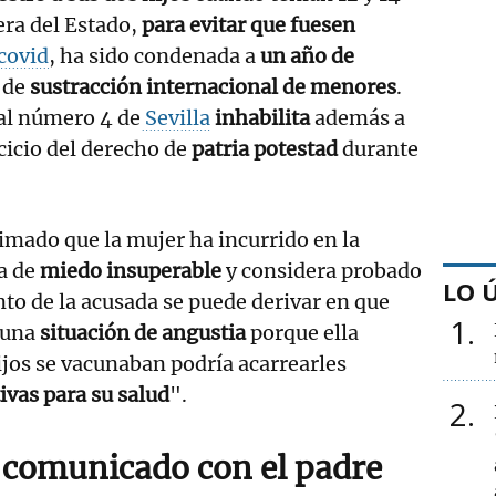
era del Estado,
para evitar que fuesen
covid
, ha sido condenada a
un año de
 de
sustracción internacional de menores
.
nal número 4 de
Sevilla
inhabilita
además a
rcicio del derecho de
patria potestad
durante
imado que la mujer ha incurrido en la
a de
miedo insuperable
y considera probado
LO 
o de la acusada se puede derivar en que
1
 una
situación de angustia
porque ella
ijos se vacunaban podría acarrearles
vas para su salud
".
2
 comunicado con el padre