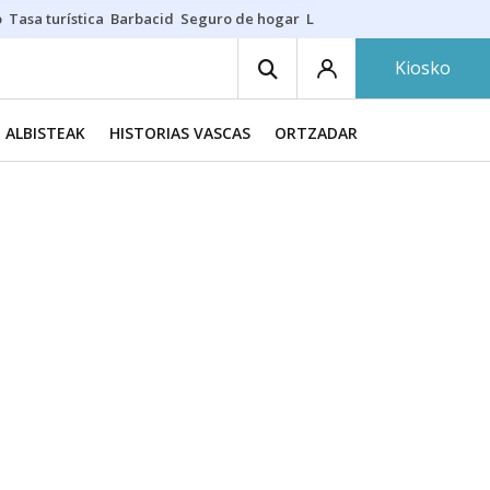
o
Tasa turística
Barbacid
Seguro de hogar
Lío Athletic-Osasuna
Mast
Kiosko
ALBISTEAK
HISTORIAS VASCAS
ORTZADAR