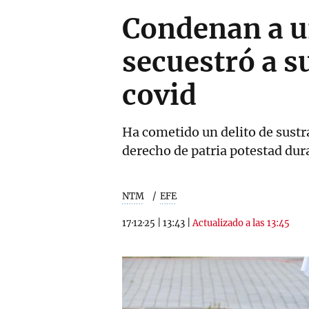
Condenan a un
secuestró a s
covid
Ha cometido un delito de sustra
derecho de patria potestad dur
NTM
EFE
17·12·25
|
13:43
|
Actualizado a las 13:45