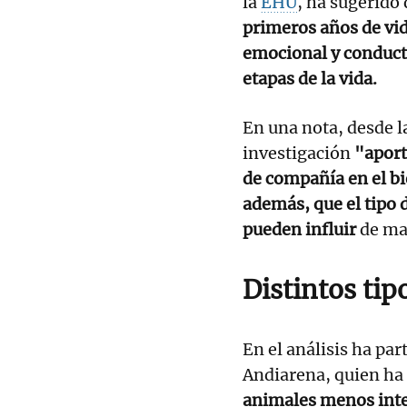
la
EHU
, ha sugerido
primeros años de vid
emocional y conductu
etapas de la vida.
En una nota, desde l
investigación
"aport
de compañía en el bie
además, que el tipo
pueden influir
de man
Distintos tip
En el análisis ha par
Andiarena, quien ha
animales menos inte