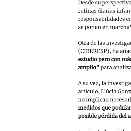
Desde su perspectiva
rutinas diarias infan
responsabilidades en
se ponen en marcha"
Otra de las investig
(CIBERESP), ha aña
estudio pero con má
amplio"
para analiza
A su vez, la investi
artículo, Llúcia Gon
no implican necesar
medidos que podrían 
posible pérdida del 