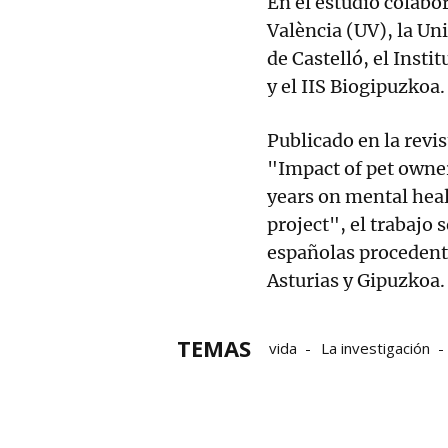
En el estudio colabo
València (UV), la Un
de Castelló, el Insti
y el IIS Biogipuzkoa.
Publicado en la revis
"Impact of pet owner
years on mental heal
project", el trabajo 
españolas procedente
Asturias y Gipuzkoa
TEMAS
vida
La investigación
Datos