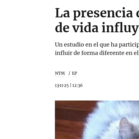
La presencia 
de vida influ
Un estudio en el que ha partic
influir de forma diferente en el
NTM
EP
13·11·25
|
12:36