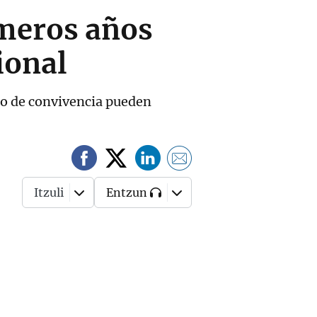
imeros años
ional
to de convivencia pueden
Itzuli
Entzun