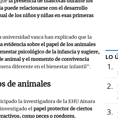
 que
la presencia de mascotas durante los
a puede relacionarse con el desarrollo
al de los niños y niñas en esas primeras
a universidad vasca han explicado que la
a evidencia sobre el papel de los animales
nestar psicológico de la infancia y sugiere,
LO 
 de animal y el momento de convivencia
1
era diferente en el bienestar infantil".
os de animales
2
ticipado la investigadora de la EHU Ainara
 investigado el
papel protector de ciertos
3
ractivos, como peces o roedores.