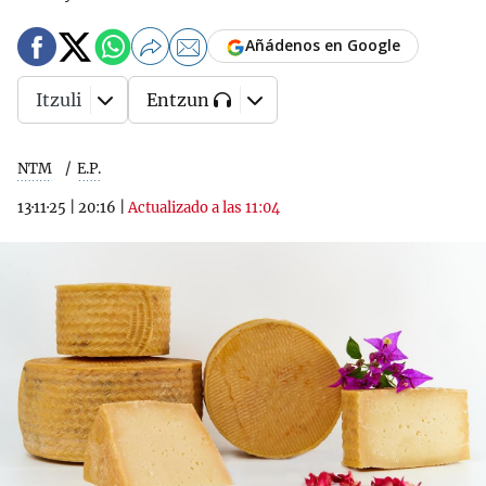
Añádenos en Google
Itzuli
Entzun
NTM
E.P.
13·11·25
|
20:16
|
Actualizado a las 11:04