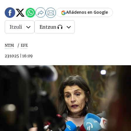
Añádenos en Google
Itzuli
Entzun
NTM
EFE
23·10·25
|
16:09