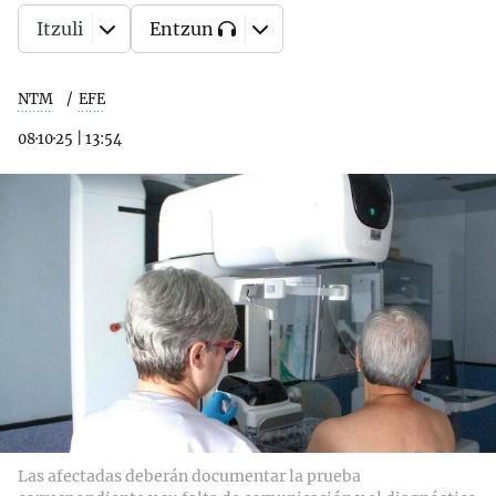
Itzuli
Entzun
NTM
EFE
08·10·25
|
13:54
Las afectadas deberán documentar la prueba