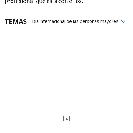
profesional que está con ellos.
TEMAS
Día internacional de las personas mayores
personas mayores
ancianos
Cuidados
Dependencia
Ley de dependencia