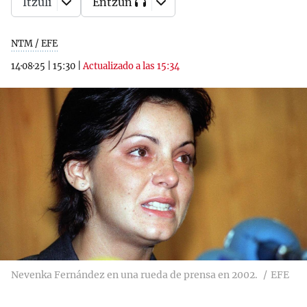
Itzuli
Entzun
NTM / EFE
14·08·25
|
15:30
|
Actualizado a las 15:34
Nevenka Fernández en una rueda de prensa en 2002.
EFE