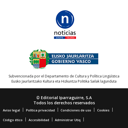
Subvencionada por el Departamento de Cultura y Política Lingüística
Eusko Jaurlaritzako Kultura eta Hizkuntza Politika Sailak lagunduta
© Editorial Iparraguirre, S.A
Todos los derechos reservados
Aviso legal
Política privacidad
Condiciones de uso
Cookies
Código ético
Accesibilidad
Administrar Utiq