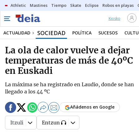
Athletic
Mastines
Tiempo
Skate
Eclipse
Robos en playas
Kiosko
SOCIEDAD
ACTUALIDAD
POLÍTICA
SUCESOS
CULTU
La ola de calor vuelve a dejar
temperaturas de más de 40ºC
en Euskadi
La máxima se ha registrado en Laudio, donde se han
llegado a los 44 ºC
Añádenos en Google
Itzuli
Entzun