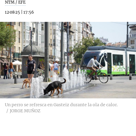
NTM / EFE
12·08·25
|
17:56
Un perro se refresca en Gasteiz durante la ola de calor.
JORGE MUÑOZ