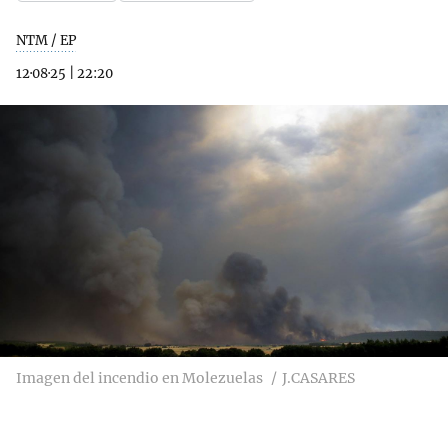
NTM / EP
12·08·25
|
22:20
Imagen del incendio en Molezuelas
J.CASARES