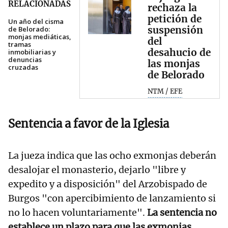
RELACIONADAS
rechaza la
petición de
Un año del cisma
suspensión
de Belorado:
monjas mediáticas,
del
tramas
desahucio de
inmobiliarias y
denuncias
las monjas
cruzadas
de Belorado
NTM / EFE
Sentencia a favor de la Iglesia
La jueza indica que las ocho exmonjas deberán
desalojar el monasterio, dejarlo "libre y
expedito y a disposición" del Arzobispado de
Burgos "con apercibimiento de lanzamiento si
no lo hacen voluntariamente".
La sentencia no
establece un plazo para que las exmonjas