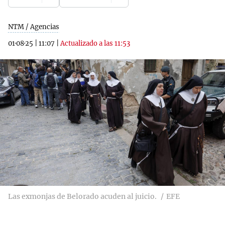
NTM / Agencias
01·08·25
|
11:07
|
Actualizado a las 11:53
Las exmonjas de Belorado acuden al juicio.
EFE