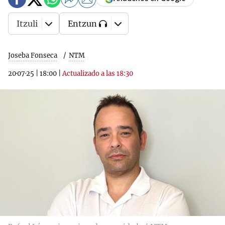
Itzuli
Entzun
Joseba Fonseca
NTM
20·07·25
|
18:00
|
Actualizado a las 18:30