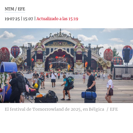
NTM / EFE
19·07·25
|
15:07
|
Actualizado a las 15:19
El festival de Tomorrowland de 2025, en Bélgica
EFE