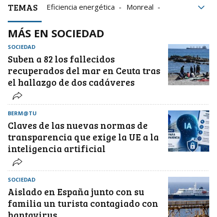
TEMAS
Eficiencia energética
Monreal
Productos
Sostenibilidad
MÁS EN SOCIEDAD
Grupo Noticias
construcción
consumo
SOCIEDAD
Suben a 82 los fallecidos
recuperados del mar en Ceuta tras
el hallazgo de dos cadáveres
BERM@TU
Claves de las nuevas normas de
transparencia que exige la UE a la
inteligencia artificial
SOCIEDAD
Aislado en España junto con su
familia un turista contagiado con
hantavirus