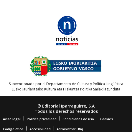
Subvencionada por el Departamento de Cultura y Política Lingüística
Eusko Jaurlaritzako Kultura eta Hizkuntza Politika Sailak lagunduta
© Editorial Iparraguirre, S.A
Todos los derechos reservados
Aviso legal
Política privacidad
Condiciones de uso
Cookies
Código ético
Accesibilidad
Administrar Utiq