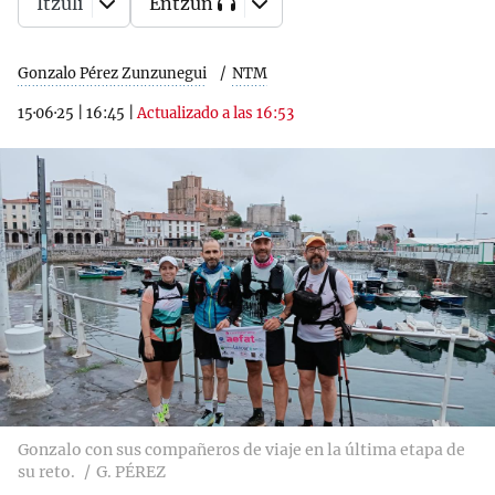
Itzuli
Entzun
Gonzalo Pérez Zunzunegui
NTM
15·06·25
|
16:45
|
Actualizado a las 16:53
Gonzalo con sus compañeros de viaje en la última etapa de
su reto.
G. PÉREZ