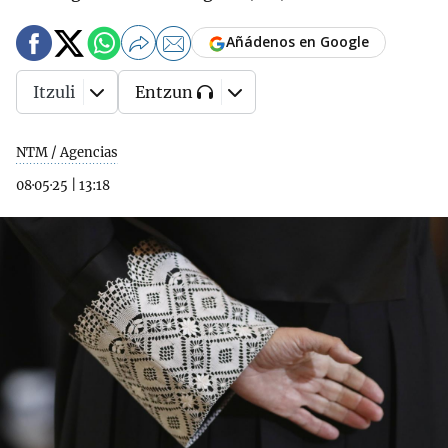
Añádenos en Google
Itzuli
Entzun
NTM / Agencias
08·05·25
|
13:18