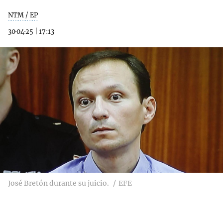
NTM / EP
30·04·25
|
17:13
José Bretón durante su juicio.
EFE