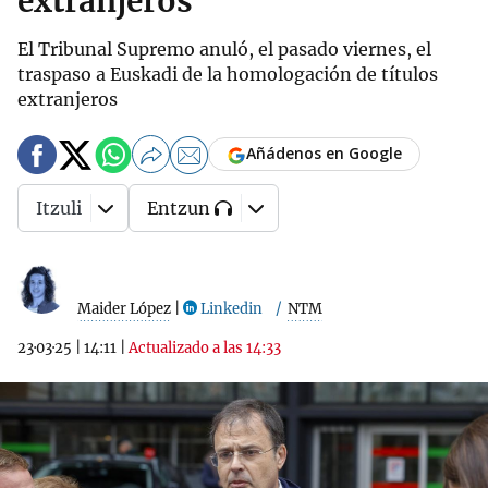
extranjeros
El Tribunal Supremo anuló, el pasado viernes, el
traspaso a Euskadi de la homologación de títulos
extranjeros
Añádenos en Google
Itzuli
Entzun
Maider López
|
Linkedin
NTM
23·03·25
|
14:11
|
Actualizado a las 14:33