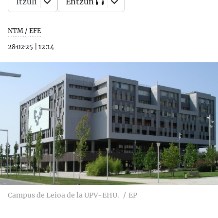
Itzuli
Entzun
NTM / EFE
28·02·25
|
12:14
Campus de Leioa de la UPV-EHU.
EP