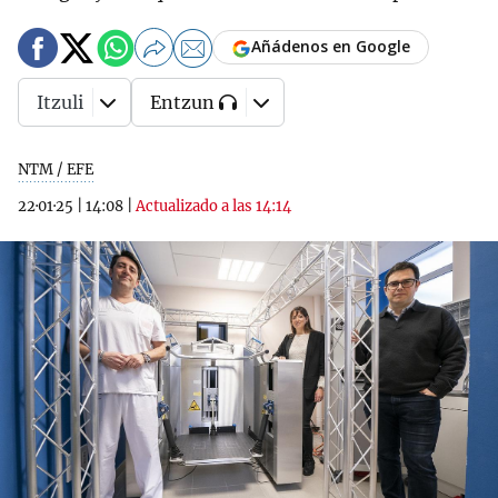
Añádenos en Google
Itzuli
Entzun
NTM / EFE
22·01·25
|
14:08
|
Actualizado a las 14:14