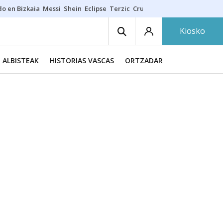
do en Bizkaia
Messi
Shein
Eclipse
Terzic
Cruz Gorbeia
Guía Macarfi
Kiosko
ALBISTEAK
HISTORIAS VASCAS
ORTZADAR