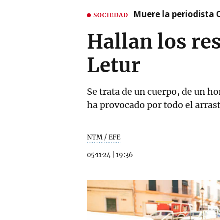
Muere la periodista 
SOCIEDAD
Hallan los re
Letur
Se trata de un cuerpo, de un ho
ha provocado por todo el arrast
NTM / EFE
05·11·24
|
19:36