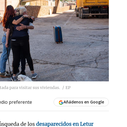
tada para visitar sus viviendas.
EP
dio preferente
Añádenos en Google
búsqueda de los
desaparecidos en Letur