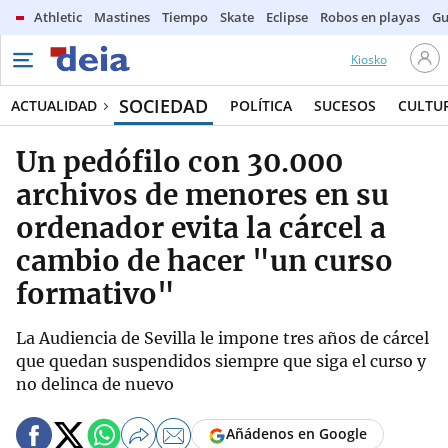
Athletic
Mastines
Tiempo
Skate
Eclipse
Robos en playas
Gu
Kiosko
SOCIEDAD
ACTUALIDAD
POLÍTICA
SUCESOS
CULTU
Un pedófilo con 30.000
archivos de menores en su
ordenador evita la cárcel a
cambio de hacer "un curso
formativo"
La Audiencia de Sevilla le impone tres años de cárcel
que quedan suspendidos siempre que siga el curso y
no delinca de nuevo
Añádenos en Google