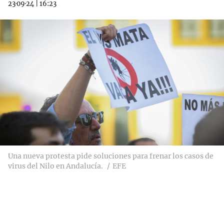
23·09·24
|
16:23
Una nueva protesta pide soluciones para frenar los casos de
virus del Nilo en Andalucía.
EFE