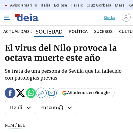
Aviso amarillo
Italia
Eclipse
Terzic
Cruz Gorbeia
Messi
G
Kiosko
SOCIEDAD
ACTUALIDAD
POLÍTICA
SUCESOS
CULTU
El virus del Nilo provoca la
octava muerte este año
Se trata de una persona de Sevilla que ha fallecido
con patologías previas
Añádenos en Google
Itzuli
Entzun
NTM / EFE