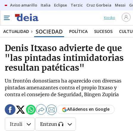
Aviso amarillo
Italia
Eclipse
Terzic
Cruz Gorbeia
Messi
G
Kiosko
SOCIEDAD
ACTUALIDAD
POLÍTICA
SUCESOS
CULTU
Denis Itxaso advierte de que
"las pintadas intimidatorias
resultan patéticas"
Un frontón donostiarra ha aparecido con diversas
pintadas amenazantes contra el propio Itxaso y
contra el consejero de Seguridad, Bingen Zupiria
Añádenos en Google
Itzuli
Entzun