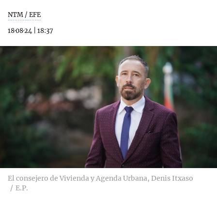
NTM / EFE
18·08·24
|
18:37
El consejero de Vivienda y Agenda Urbana, Denis Itxaso
E.P.