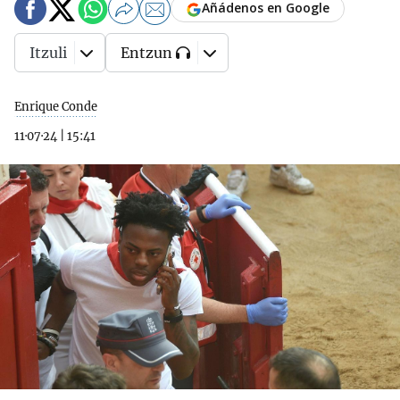
Añádenos en Google
Itzuli
Entzun
Enrique Conde
11·07·24
|
15:41