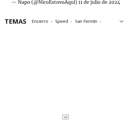
— Napo (@NicoEstuvoAqui)
11 de julio de 2024
TEMAS
Encierro
Speed
San Fermín
Sanfermines
Policía Foral