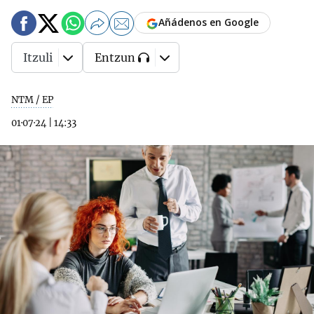
Añádenos en Google
Itzuli
Entzun
NTM / EP
01·07·24
|
14:33