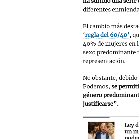
ha sufrido una serie
diferentes enmiendas
El cambio más desta
‘regla del 60/40’
,
qu
40% de mujeres en lo
sexo predominante n
representación.
No obstante, debido
Podemos,
se permiti
género predominante
justificarse”.
Ley d
un m
pode