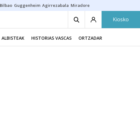
Bilbao
Guggenheim
Agirrezabala
Miradores en Bilbao
Arrese
Sequí
Kiosko
ALBISTEAK
HISTORIAS VASCAS
ORTZADAR