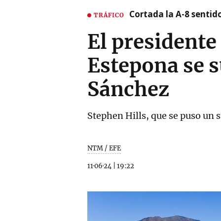
Cortada la A-8 sentid
TRÁFICO
El presidente
Estepona se s
Sánchez
Stephen Hills, que se puso un 
NTM / EFE
11·06·24
|
19:22