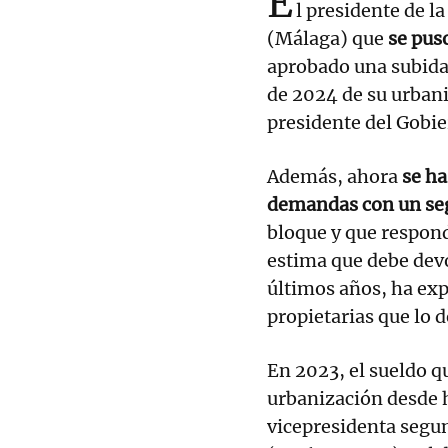
E
l presidente de 
(Málaga) que
se pus
aprobado una subid
de 2024 de su urban
presidente del Gobi
Además, ahora
se ha
demandas con un se
bloque y que respond
estima que debe devo
últimos años, ha exp
propietarias que lo 
En 2023, el sueldo q
urbanización desde h
vicepresidenta segu