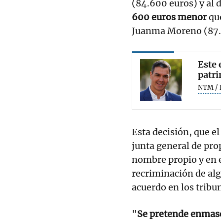
(84.600 euros) y al 
600 euros menor
que
Juanma Moreno (87.
Este 
patr
NTM / 
Esta decisión, que e
junta general de prop
nombre propio y en el
recriminación de alg
acuerdo en los tribu
"
Se pretende enmasc