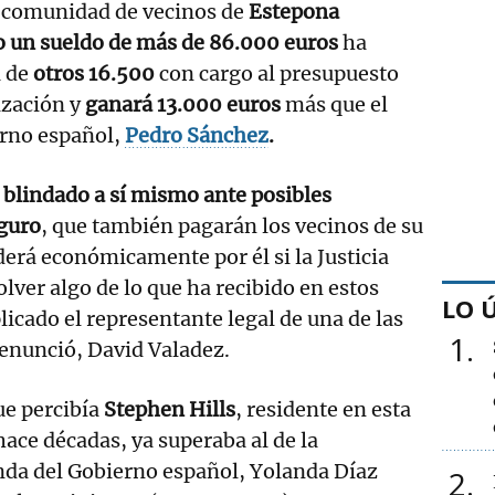
la comunidad de vecinos de
Estepona
o un sueldo de más de 86.000 euros
ha
a de
otros 16.500
con cargo al presupuesto
ización y
ganará 13.000 euros
más que el
erno español,
Pedro Sánchez
.
 blindado a sí mismo ante posibles
guro
, que también pagarán los vecinos de su
erá económicamente por él si la Justicia
lver algo de lo que ha recibido en estos
LO 
licado el representante legal de una de las
1
denunció, David Valadez.
ue percibía
Stephen Hills
, residente en esta
ace décadas, ya superaba al de la
nda del Gobierno español, Yolanda Díaz
2