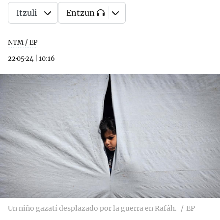
Itzuli
Entzun
NTM / EP
22·05·24
|
10:16
Un niño gazatí desplazado por la guerra en Rafáh.
EP