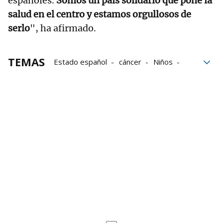
españoles.
Somos un país solidario que pone la
salud en el centro y estamos orgullosos de
serlo
", ha afirmado.
TEMAS
Estado español
cáncer
Niños
Ministerio de Sanidad
Pedro Sánchez
OMS
Gaza