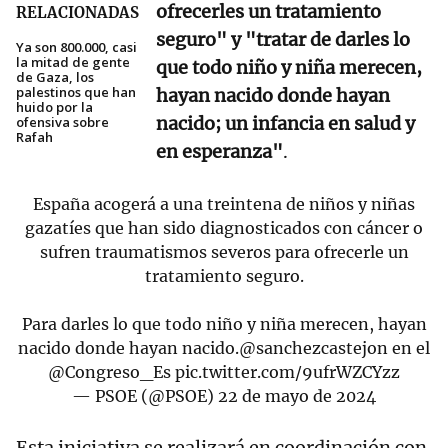
ofrecerles un tratamiento
RELACIONADAS
seguro" y "tratar de darles lo
Ya son 800.000, casi
la mitad de gente
que todo niño y niña merecen,
de Gaza, los
palestinos que han
hayan nacido donde hayan
huido por la
nacido; un infancia en salud y
ofensiva sobre
Rafah
en esperanza"
.
España acogerá a una treintena de niños y niñas
gazatíes que han sido diagnosticados con cáncer o
sufren traumatismos severos para ofrecerle un
tratamiento seguro.
Para darles lo que todo niño y niña merecen, hayan
nacido donde hayan nacido.
@sanchezcastejon
en el
@Congreso_Es
pic.twitter.com/9ufrWZCYzz
— PSOE (@PSOE)
22 de mayo de 2024
Esta iniciativa se realizará en coordinación con