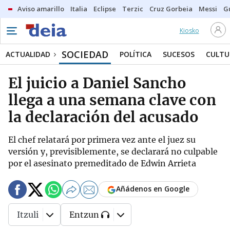
Aviso amarillo
Italia
Eclipse
Terzic
Cruz Gorbeia
Messi
G
Kiosko
SOCIEDAD
ACTUALIDAD
POLÍTICA
SUCESOS
CULTU
El juicio a Daniel Sancho
llega a una semana clave con
la declaración del acusado
El chef relatará por primera vez ante el juez su
versión y, previsiblemente, se declarará no culpable
por el asesinato premeditado de Edwin Arrieta
Añádenos en Google
Itzuli
Entzun