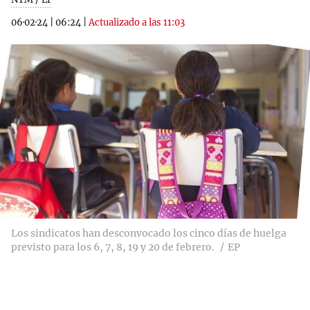
06·02·24
|
06:24
|
Actualizado a las 11:03
Los sindicatos han desconvocado los cinco días de huelga
previsto para los 6, 7, 8, 19 y 20 de febrero.
EP