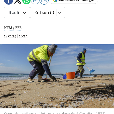
Itzuli
Entzun
NTM / EFE
12·01·24
|
16:14
Operarios retiran pellets en una playa de A Coruña.
EFE