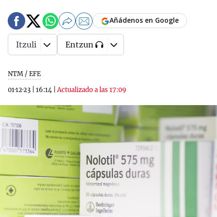
Añádenos en Google
Itzuli
Entzun
NTM / EFE
01·12·23
|
16:14
|
Actualizado a las 17:09