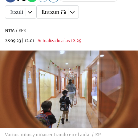
Itzuli
Entzun
NTM / EFE
28·09·23
|
12:01
|
Actualizado a las 12:29
Varios niños y niñas entrando en el aula
EP