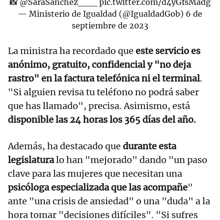
📸
@SaraSanchez___
pic.twitter.com/d4yGfsMadg
— Ministerio de Igualdad (@IgualdadGob)
6 de
septiembre de 2023
La ministra ha recordado que
este servicio es
anónimo, gratuito, confidencial y "no deja
rastro" en la factura telefónica ni el terminal
.
"Si alguien revisa tu teléfono no podrá saber
que has llamado", precisa. Asimismo, está
disponible las 24 horas los 365 días del año.
Además, ha destacado que
durante esta
legislatura
lo han "mejorado" dando "un paso
clave para las mujeres que necesitan una
psicóloga especializada que las acompañe
"
ante "una crisis de ansiedad" o una "duda" a la
hora tomar "decisiones difíciles". "Si sufres