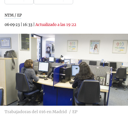
NTM / EP
06·09·23
|
16:33
|
Actualizado a las 19:22
Trabajadoras del 016 en Madrid
EP