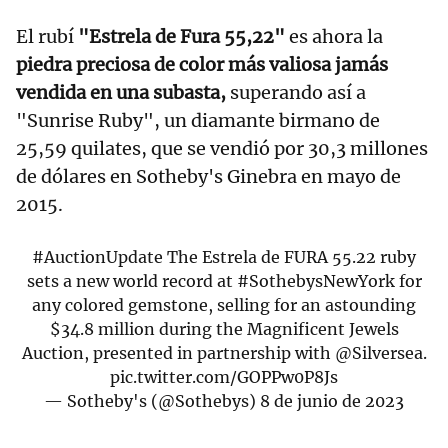
El rubí
"Estrela de Fura 55,22"
es ahora la
piedra preciosa de color más valiosa jamás
vendida en una subasta,
superando así a
"Sunrise Ruby", un diamante birmano de
25,59 quilates, que se vendió por 30,3 millones
de dólares en Sotheby's Ginebra en mayo de
2015.
#AuctionUpdate
The Estrela de FURA 55.22 ruby
sets a new world record at
#SothebysNewYork
for
any colored gemstone, selling for an astounding
$34.8 million during the Magnificent Jewels
Auction, presented in partnership with
@Silversea
.
pic.twitter.com/GOPPw0P8Js
— Sotheby's (@Sothebys)
8 de junio de 2023