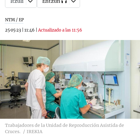
Itzuli
Entzun
NTM / EP
25·05·23
|
11:46
|
Actualizado a las 11:56
Trabajadores de la Unidad de Reproducción Asistida de
Cruces.
IREKIA