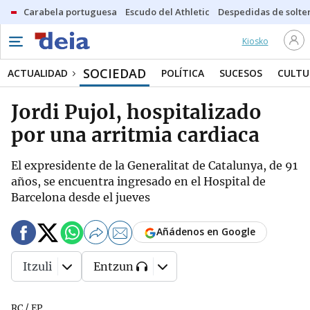
Carabela portuguesa
Escudo del Athletic
Despedidas de solte
Kiosko
SOCIEDAD
ACTUALIDAD
POLÍTICA
SUCESOS
CULTU
Jordi Pujol, hospitalizado
por una arritmia cardiaca
El expresidente de la Generalitat de Catalunya, de 91
años, se encuentra ingresado en el Hospital de
Barcelona desde el jueves
Añádenos en Google
Itzuli
Entzun
RC / EP