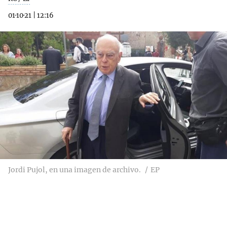
01·10·21
|
12:16
Jordi Pujol, en una imagen de archivo.
EP