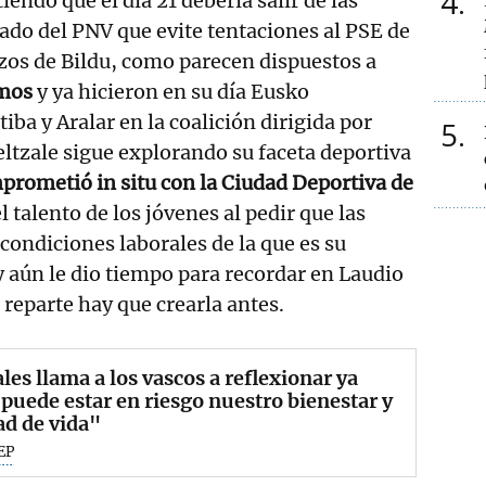
4
iendo que el día 21 debería salir de las
ado del PNV que evite tentaciones al PSE de
zos de Bildu, como parecen dispuestos a
mos
y ya hicieron en su día Eusko
iba y Aralar en la coalición dirigida por
5
eltzale sigue explorando su faceta deportiva
mprometió in situ con la Ciudad Deportiva de
el talento de los jóvenes al pedir que las
condiciones laborales de la que es su
y aún le dio tiempo para recordar en Laudio
 reparte hay que crearla antes.
les llama a los vascos a reflexionar ya
puede estar en riesgo nuestro bienestar y
ad de vida"
EP