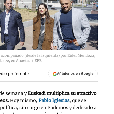
, acompañado (desde la izquierda) por Eider Mendoza,
Ibabe, en Anoeta.
EFE
dio preferente
Añádenos en Google
n de semana y
Euskadi multiplica su atractivo
neos.
Hoy mismo,
Pablo Iglesias
, que se
 política, sin cargo en Podemos y dedicado a