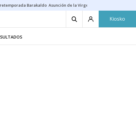
retemporada Barakaldo
Asunción de la Virgen
Casa Targaryen
Gazt
Kiosko
ESULTADOS