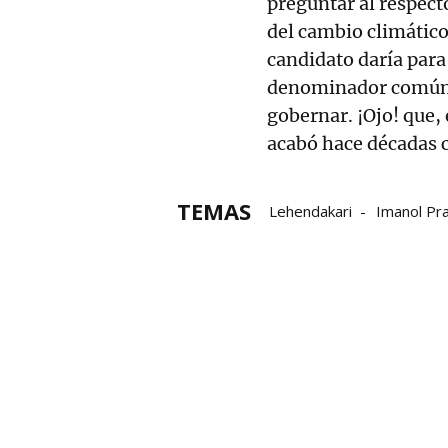
preguntar al respect
del cambio climático
candidato daría para 
denominador común d
gobernar. ¡Ojo! que,
acabó hace décadas c
TEMAS
Lehendakari
Imanol Pr