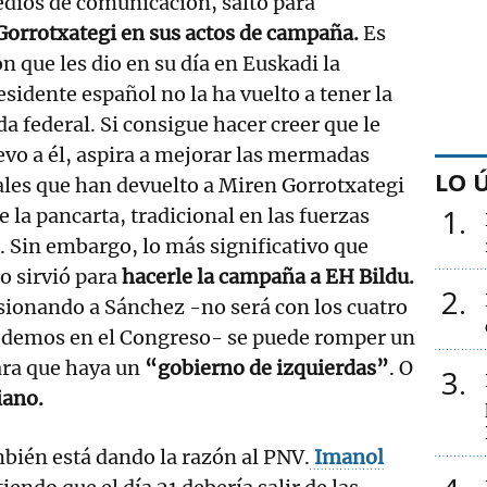
medios de comunicación, saltó para
orrotxategi en sus actos de campaña.
Es
n que les dio en su día en Euskadi la
sidente español no la ha vuelto a tener la
 federal. Si consigue hacer creer que le
vo a él, aspira a mejorar las mermadas
LO 
ales que han devuelto a Miren Gorrotxategi
1
de la pancarta, tradicional en las fuerzas
 Sin embargo, lo más significativo que
lo sirvió para
hacerle la campaña a EH Bildu.
2
esionando a Sánchez -no será con los cuatro
odemos en el Congreso- se puede romper un
ra que haya un
“gobierno de izquierdas”
. O
3
iano.
bién está dando la razón al PNV.
Imanol