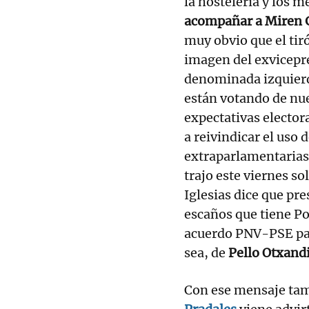
la hostelería y los 
acompañar a Miren G
muy obvio que el tiró
imagen del exvicepre
denominada izquierda
están votando de nue
expectativas elector
a reivindicar el uso 
extraparlamentarias.
trajo este viernes so
Iglesias dice que pr
escaños que tiene P
acuerdo PNV-PSE pa
sea, de
Pello Otxand
Con ese mensaje tam