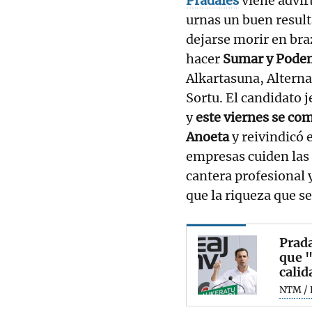
Pradales
viene advirt
urnas un buen result
dejarse morir en bra
hacer
Sumar y Pode
Alkartasuna, Alternat
Sortu. El candidato j
y
este viernes se co
Anoeta
y reivindicó 
empresas cuiden las 
cantera profesional 
que la riqueza que se
Prada
que "
calid
NTM / 