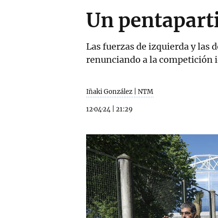
Un pentaparti
Las fuerzas de izquierda y las 
renunciando a la competición i
Iñaki González | NTM
12·04·24
|
21:29