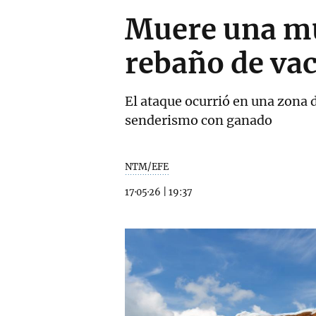
Muere una mu
rebaño de vac
El ataque ocurrió en una zona d
senderismo con ganado
NTM/EFE
17·05·26
|
19:37