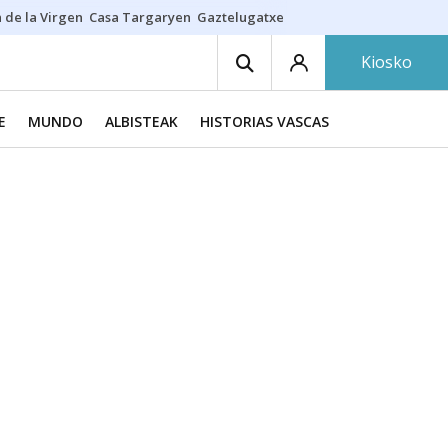
 de la Virgen
Casa Targaryen
Gaztelugatxe
Athletic
Aste Nagusia
C
Kiosko
E
MUNDO
ALBISTEAK
HISTORIAS VASCAS