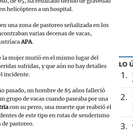
so, de 65, ha resultado herido de gravedad
en helicóptero a un hospital.
 en una zona de pastoreo señalizada en los
encontraban varias decenas de vacas,
ustríaca
APA
.
 la mujer murió en el mismo lugar del
LO 
eridas sufridas, y que aún no hay detalles
1
l incidente.
ño pasado, un hombre de 85 años falleció
2
 un grupo de vacas cuando paseaba por una
tria
con su perro, una muerte que reabrió el
identes de este tipo en rutas de senderismo
 de pastoreo.
3