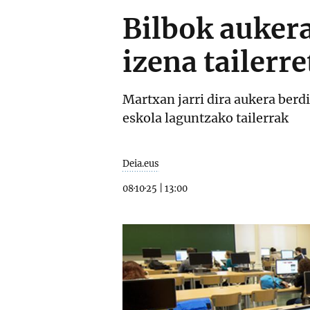
Bilbok auker
izena tailerre
Martxan jarri dira aukera berd
eskola laguntzako tailerrak
Deia.eus
08·10·25
|
13:00