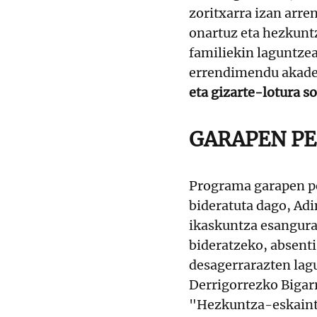
zoritxarra izan arr
onartuz eta hezkuntz
familiekin laguntzea
errendimendu akad
eta gizarte-lotura s
GARAPEN P
Programa garapen pe
bideratuta dago, Ad
ikaskuntza esangura
bideratzeko, absent
desagerrarazten lag
Derrigorrezko Bigar
"Hezkuntza-eskaintz