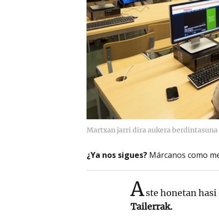
Martxan jarri dira aukera berdintasuna 
¿Ya nos sigues?
Márcanos como me
A
ste honetan hasi
Tailerrak.