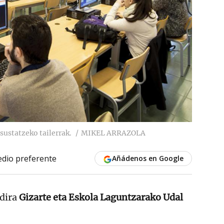
sustatzeko tailerrak.
MIKEL ARRAZOLA
dio preferente
Añádenos en Google
 dira
Gizarte eta Eskola Laguntzarako Udal