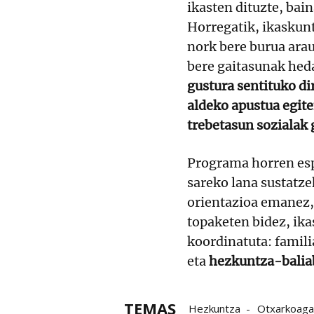
ikasten dituzte, bain
Horregatik, ikaskunt
nork bere burua ara
bere gaitasunak hed
gustura sentituko di
aldeko apustua egit
trebetasun sozialak 
Programa horren es
sareko lana sustatze
orientazioa emanez
topaketen bidez, ika
koordinatuta: famili
eta
hezkuntza-balia
TEMAS
Hezkuntza
Otxarkoaga