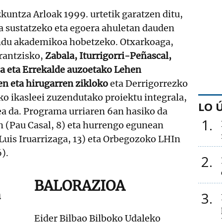
untza Arloak 1999. urtetik garatzen ditu,
 sustatzeko eta egoera ahuletan dauden
ndu akademikoa hobetzeko. Otxarkoaga,
Frantzisko,
Zabala, Iturrigorri-Peñascal,
a eta Errekalde auzoetako Lehen
n eta hirugarren zikloko
eta Derrigorrezko
o ikasleei zuzendutako proiektu integrala,
LO 
lea da. Programa urriaren 6an hasiko da
1
(Pau Casal, 8) eta hurrengo egunean
uis Iruarrizaga, 13) eta Orbegozoko LHIn
6).
2
BALORAZIOA
a
3
Eider Bilbao Bilboko Udaleko