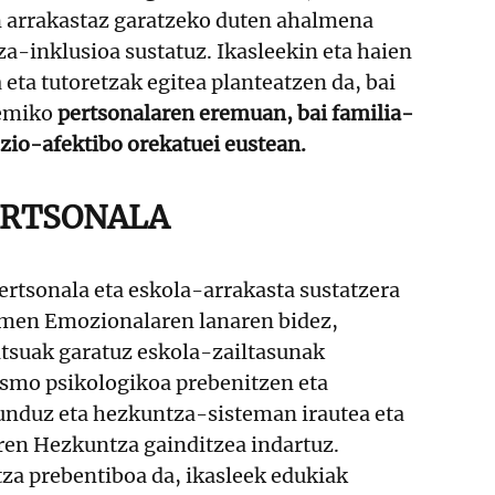
en arrakastaz garatzeko duten ahalmena
a-inklusioa sustatuz. Ikasleekin eta haien
 eta tutoretzak egitea planteatzen da, bai
emiko
pertsonalaren eremuan, bai familia-
ozio-afektibo orekatuei eustean.
ERTSONALA
rtsonala eta eskola-arrakasta sustatzera
imen Emozionalaren lanaren bidez,
tsuak garatuz eskola-zailtasunak
ismo psikologikoa prebenitzen eta
unduz eta hezkuntza-sisteman irautea eta
ren Hezkuntza gainditzea indartuz.
a prebentiboa da, ikasleek edukiak