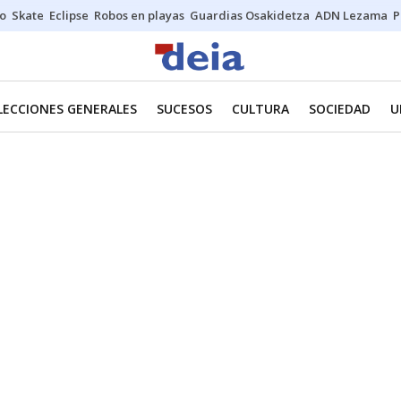
o
Skate
Eclipse
Robos en playas
Guardias Osakidetza
ADN Lezama
P
LECCIONES GENERALES
SUCESOS
CULTURA
SOCIEDAD
U