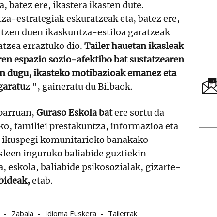
a, batez ere, ikastera ikasten dute.
za-estrategiak eskuratzeak eta, batez ere,
utzen duen ikaskuntza-estiloa garatzeak
atzea erraztuko dio.
Tailer hauetan ikasleak
ren espazio sozio-afektibo bat sustatzearen
en dugu, ikasteko motibazioak emanez eta
garatu
z ", gaineratu du Bilbaok.
parruan,
Guraso Eskola bat
ere sortu da
ko, familiei prestakuntza, informazioa eta
, ikuspegi komunitarioko banakako
sleen inguruko baliabide guztiekin
a, eskola, baliabide psikosozialak, gizarte-
bideak,
etab.
Zabala
Idioma Euskera
Tailerrak