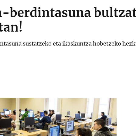
a-berdintasuna bultza
tan!
intasuna sustatzeko eta ikaskuntza hobetzeko hezku