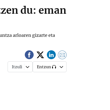
tzen du: eman
ntza arloaren gizarte eta
Itzuli
Entzun