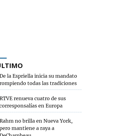
ÚLTIMO
De la Espriella inicia su mandato
rompiendo todas las tradiciones
RTVE renueva cuatro de sus
corresponsalías en Europa
Rahm no brilla en Nueva York,
pero mantiene a raya a
DeChambeau