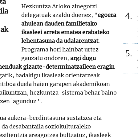
za
Hezkuntza Arloko zinegotzi
ila
4
delegatuak azaldu duenez, "
egoera
ahulean dauden familietako
eak
ikasleei arreta ematea erabateko
lehentasuna da udalarentzat
.
Programa hori hainbat urtez
5
gauzatu ondoren,
argi dugu
enduak gizarte-determinatzaileen eragin
atik, badakigu ikasleak orientatzeak
itiboa duela haien garapen akademikoan
raikuntzan, hezkuntza-sistema behar baino
tzen lagunduz ".
a aukera-berdintasuna sustatzea eta
 da desabantaila soziokulturaleko
esilientzia areagotzea bultzatuz, ikasleek