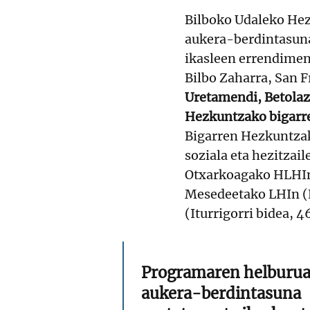
Bilboko Udaleko Hezk
aukera-berdintasuna
ikasleen errendime
Bilbo Zaharra, San 
Uretamendi, Betolaz
Hezkuntzako bigarre
Bigarren Hezkuntzak
soziala eta hezitzai
Otxarkoagako HLHIn 
Mesedeetako LHIn (L
(Iturrigorri bidea, 4
Programaren helburu
aukera-berdintasuna