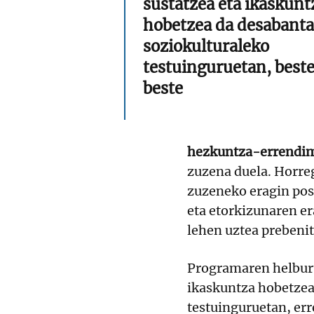
sustatzea eta ikaskunt
hobetzea da desabanta
soziokulturaleko
testuinguruetan, best
beste
hezkuntza-errendim
zuzena duela. Horreg
zuzeneko eragin pos
eta etorkizunaren e
lehen uztea prebeni
Programaren helburu
ikaskuntza hobetzea
testuinguruetan, err