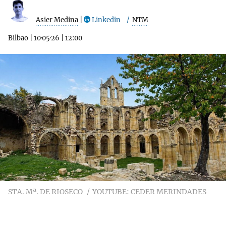
Asier Medina
|
Linkedin
NTM
Bilbao
|
10·05·26
|
12:00
STA. Mª. DE RIOSECO
YOUTUBE: CEDER MERINDADES