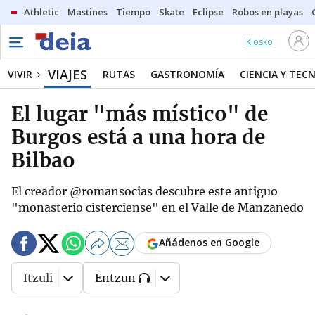
Athletic
Mastines
Tiempo
Skate
Eclipse
Robos en playas
Kiosko
VIAJES
VIVIR
RUTAS
GASTRONOMÍA
CIENCIA Y TEC
El lugar "más místico" de
Burgos está a una hora de
Bilbao
El creador @romansocias descubre este antiguo
"monasterio cisterciense" en el Valle de Manzanedo
Añádenos en Google
Itzuli
Entzun