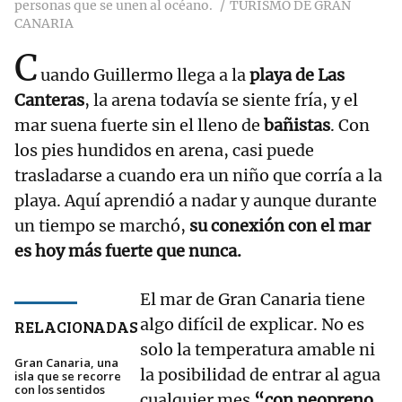
personas que se unen al océano.
TURISMO DE GRAN
CANARIA
C
uando Guillermo llega a la
playa de Las
Canteras
, la arena todavía se siente fría, y el
mar suena fuerte sin el lleno de
bañistas
. Con
los pies hundidos en arena, casi puede
trasladarse a cuando era un niño que corría a la
playa. Aquí aprendió a nadar y aunque durante
un tiempo se marchó,
su conexión con el mar
es hoy más fuerte que nunca.
El mar de Gran Canaria tiene
algo difícil de explicar. No es
RELACIONADAS
solo la temperatura amable ni
Gran Canaria, una
la posibilidad de entrar al agua
isla que se recorre
con los sentidos
cualquier mes
“con neopreno