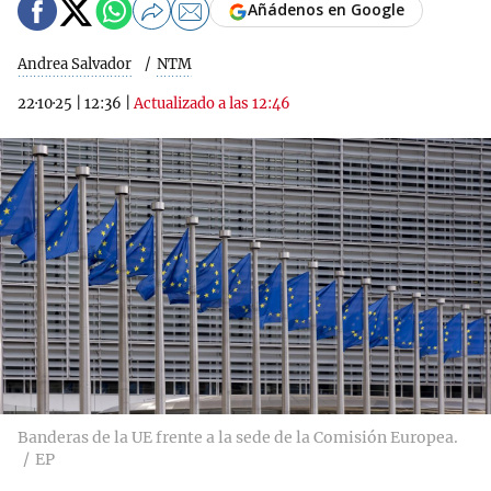
Añádenos en Google
Andrea Salvador
NTM
22·10·25
|
12:36
|
Actualizado a las 12:46
Banderas de la UE frente a la sede de la Comisión Europea.
EP