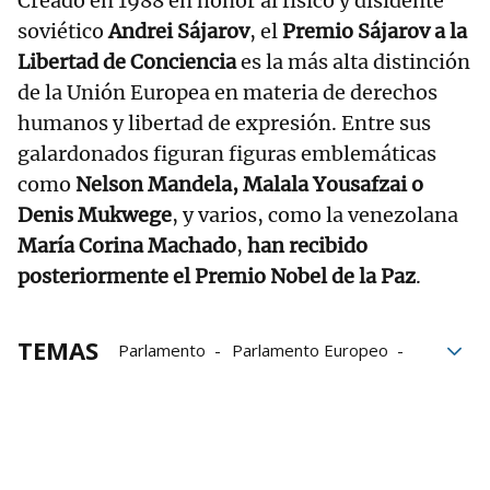
Creado en 1988 en honor al físico y disidente
soviético
Andrei Sájarov
, el
Premio Sájarov a la
Libertad de Conciencia
es la más alta distinción
de la Unión Europea en materia de derechos
humanos y libertad de expresión. Entre sus
galardonados figuran figuras emblemáticas
como
Nelson Mandela, Malala Yousafzai o
Denis Mukwege
, y varios, como la venezolana
María Corina Machado
,
han recibido
posteriormente el Premio Nobel de la Paz
.
TEMAS
Parlamento
Parlamento Europeo
Libertad de expresión
Georgia
Periodistas
Bielorrusia
derechos humanos