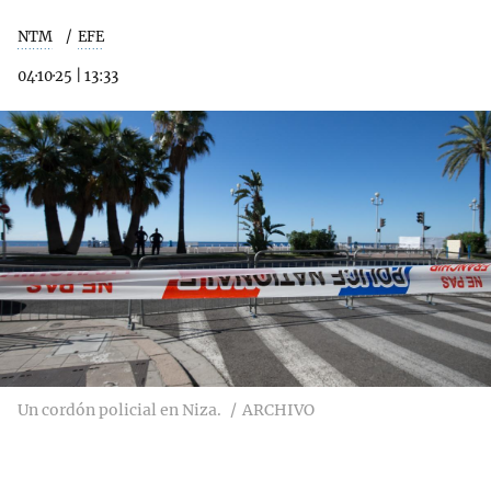
NTM
EFE
04·10·25
|
13:33
Un cordón policial en Niza.
ARCHIVO